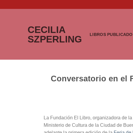
Saltar
al
contenido
CECILIA
LIBROS PUBLICADO
SZPERLING
Conversatorio en el
La Fundación El Libro, organizadora de la 
Ministerio de Cultura de la Ciudad de Bueno
adelante la primera edición de la
Feria de 