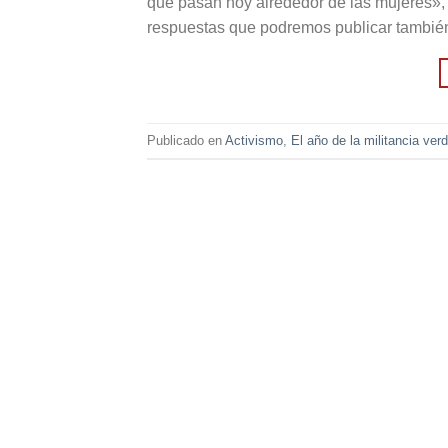
que pasan hoy alrededor de las mujeres», d
respuestas que podremos publicar también
Publicado en
Activismo
,
El año de la militancia ver