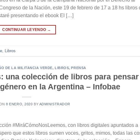
 Congreso de la Nación, este 19 de febrero de 17 a 18 hs libros 
estaré presentando el ebook El […]
CONTINUAR LEYENDO
→
de
,
Libros
ÑO DE LA MILITANCIA VERDE
,
LIBROS
,
PRENSA
una colección de libros para pensar
 género en la Argentina – Infobae
 ON
8 ENERO, 2020
BY
ADMINISTRADOR
olección #MiráCómoNosLeemos, con libros digitales apuntados a
spero que estos libros sumen voces, gritos, mimos, todas las c