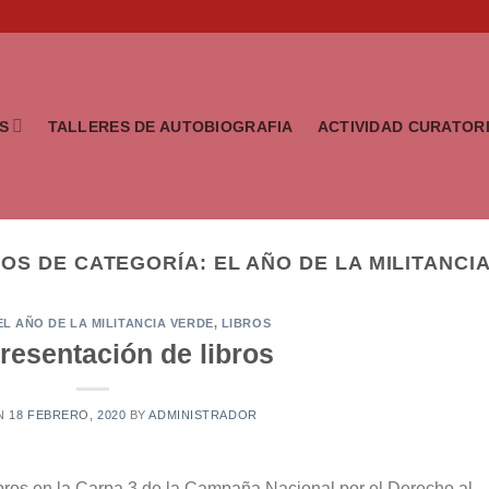
S
TALLERES DE AUTOBIOGRAFIA
ACTIVIDAD CURATOR
VOS DE CATEGORÍA:
EL AÑO DE LA MILITANCI
EL AÑO DE LA MILITANCIA VERDE
,
LIBROS
resentación de libros
ON
18 FEBRERO, 2020
BY
ADMINISTRADOR
bros en la Carpa 3 de la Campaña Nacional por el Derecho al