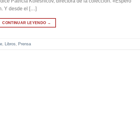
ice Patricia Kolesnicov, directora de la colección. «Espero
. Y desde el […]
CONTINUAR LEYENDO
→
de
,
Libros
,
Prensa