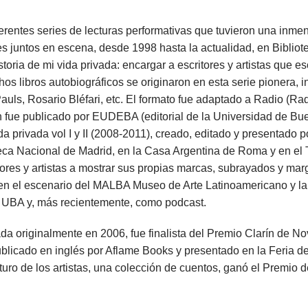
erentes series de lecturas performativas que tuvieron una inme
es juntos en escena, desde 1998 hasta la actualidad, en Bibliot
toria de mi vida privada: encargar a escritores y artistas que e
hos libros autobiográficos se originaron en esta serie pionera,
auls, Rosario Bléfari, etc. El formato fue adaptado a Radio (Ra
 fue publicado por EUDEBA (editorial de la Universidad de B
a privada vol I y II (2008-2011), creado, editado y presentado po
eca Nacional de Madrid, en la Casa Argentina de Roma y en el 
itores y artistas a mostrar sus propias marcas, subrayados y mar
s en el escenario del MALBA Museo de Arte Latinoamericano y la
 UBA y, más recientemente, como podcast.
da originalmente en 2006, fue finalista del Premio Clarín de No
blicado en inglés por Aflame Books y presentado en la Feria del
turo de los artistas, una colección de cuentos, ganó el Premio 