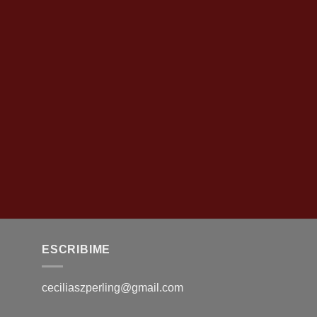
ESCRIBIME
ceciliaszperling@gmail.com