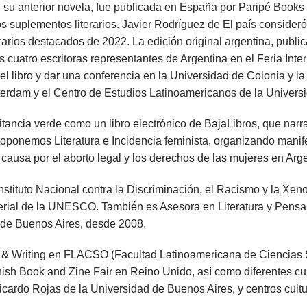
 su anterior novela, fue publicada en España por Paripé Books
ros suplementos literarios. Javier Rodríguez de El país consider
rarios destacados de 2022. La edición original argentina, public
cuatro escritoras representantes de Argentina en el Feria Inter
el libro y dar una conferencia en la Universidad de Colonia y la
erdam y el Centro de Estudios Latinoamericanos de la Universi
itancia verde como un libro electrónico de BajaLibros, que narr
roponemos Literatura e Incidencia feminista, organizando manif
 causa por el aborto legal y los derechos de las mujeres en Arge
nstituto Nacional contra la Discriminación, el Racismo y la Xen
erial de la UNESCO. También es Asesora en Literatura y Pensam
 de Buenos Aires, desde 2008.
 & Writing en FLACSO (Facultad Latinoamericana de Ciencias So
ish Book and Zine Fair en Reino Unido, así como diferentes cu
Ricardo Rojas de la Universidad de Buenos Aires, y centros cultu