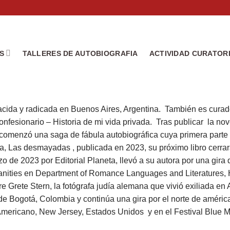
S
TALLERES DE AUTOBIOGRAFIA
ACTIVIDAD CURATOR
nacida y radicada en Buenos Aires, Argentina. También es curad
nfesionario – Historia de mi vida privada. Tras publicar la nove
as, comenzó una saga de fábula autobiográfica cuya primera part
, Las desmayadas , publicada en 2023, su próximo libro cerrar
o de 2023 por Editorial Planeta, llevó a su autora por una gira
manities en Department of Romance Languages and Literatures, 
e Grete Stern, la fotógrafa judía alemana que vivió exiliada en 
ro de Bogotá, Colombia y continúa una gira por el norte de améric
Americano, New Jersey, Estados Unidos y en el Festival Blue M