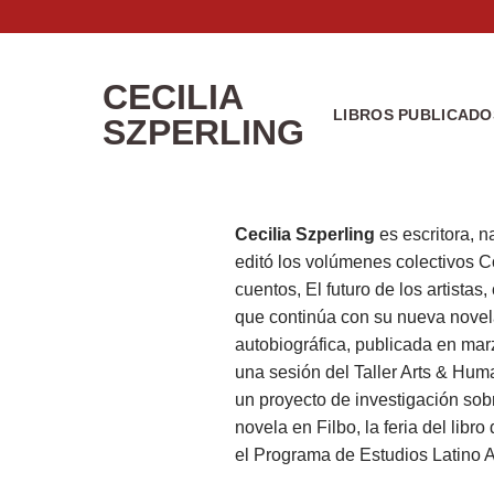
Saltar
al
contenido
CECILIA
LIBROS PUBLICADO
SZPERLING
Cecilia Szperling
es escritora, 
editó los volúmenes colectivos Co
cuentos, El futuro de los artist
que continúa con su nueva novela
autobiográfica, publicada en marz
una sesión del Taller Arts & Hu
un proyecto de investigación sobr
novela en Filbo, la feria del lib
el Programa de Estudios Latino 