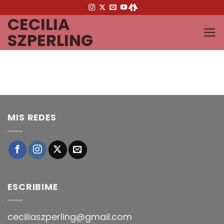
Saltar
CECILIA
al
contenido
SZPERLING
MIS REDES
ESCRIBIME
ceciliaszperling@gmail.com